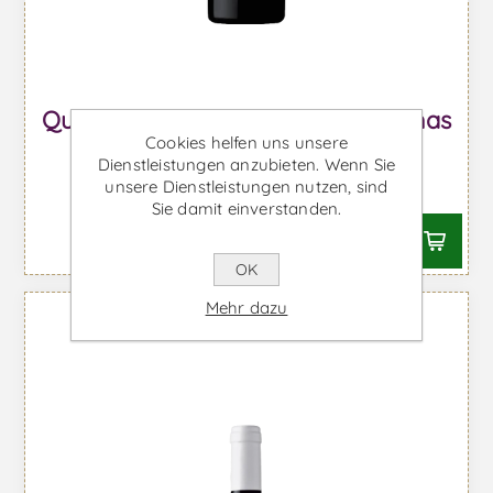
Quinta Foz de Arouce Vinhas Velhas
Cookies helfen uns unsere
Santa Maria - Rotwein
Dienstleistungen anzubieten. Wenn Sie
unsere Dienstleistungen nutzen, sind
Ab €86,39 inkl. MwSt.
Sie damit einverstanden.
OK
Mehr dazu