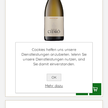
Cookies helfen uns unsere
Dienstleistungen anzubieten. Wenn Sie
unsere Dienstleistungen nutzen, sind
Quinta de Cidrô Chardonnay -
Sie damit einverstanden.
Weißwein
OK
Ab €25,50 inkl. MwSt.
Mehr dazu