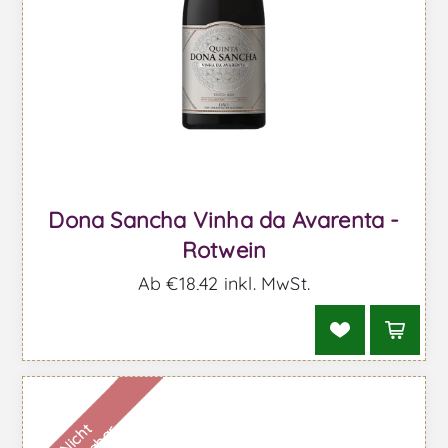
Dona Sancha Vinha da Avarenta -
Rotwein
Ab €18,42 inkl. MwSt.
N
i
c
h
t
v
e
r
f
ü
g
b
a