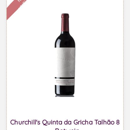
r
Churchill's Quinta da Gricha Talhão 8