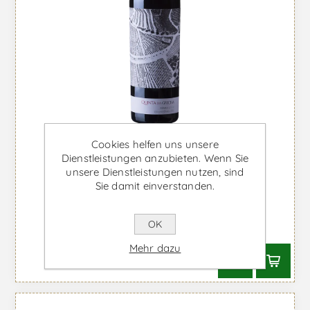
Cookies helfen uns unsere
Dienstleistungen anzubieten. Wenn Sie
unsere Dienstleistungen nutzen, sind
Sie damit einverstanden.
Quinta da Gricha - Rotwein
OK
Ab €73,33 inkl. MwSt.
Mehr dazu