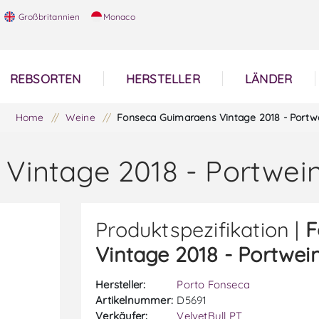
Großbritannien
Monaco
REBSORTEN
HERSTELLER
LÄNDER
Home
/
Weine
/
Fonseca Guimaraens Vintage 2018 - Portw
Vintage 2018 - Portwei
Produktspezifikation |
F
Vintage 2018 - Portwei
Hersteller:
Porto Fonseca
Artikelnummer:
D5691
Verkäufer:
VelvetBull PT