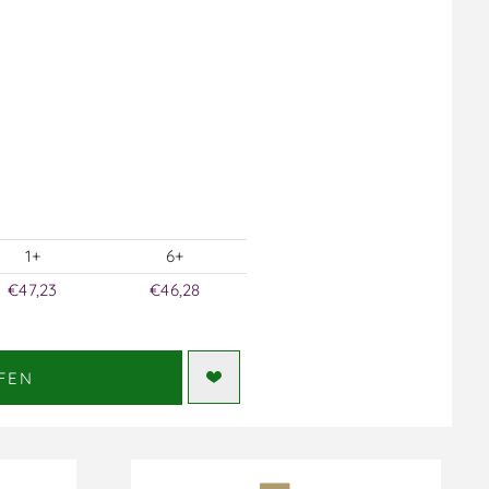
1+
6+
€47,23
€46,28
FEN