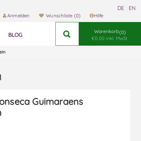
Anmelden
Wunschliste
(0)
Hilfe
Warenkorb
0
BLOG
€0,00 inkl. MwSt.
ein
n
onseca Guimaraens
n