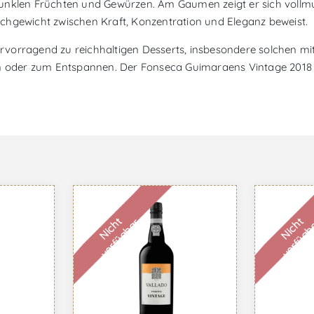
unklen Früchten und Gewürzen. Am Gaumen zeigt er sich vollmu
chgewicht zwischen Kraft, Konzentration und Eleganz beweist.
vorragend zu reichhaltigen Desserts, insbesondere solchen mi
sen oder zum Entspannen. Der Fonseca Guimaraens Vintage 2018 
N
i
c
h
t
v
e
r
f
ü
g
b
a
N
i
c
h
t
v
e
r
f
ü
g
b
a
r