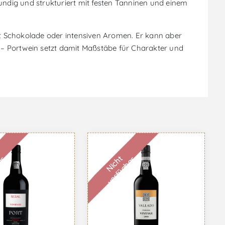
ndig und strukturiert mit festen Tanninen und einem
t Schokolade oder intensiven Aromen. Er kann aber
– Portwein setzt damit Maßstäbe für Charakter und
N
i
c
h
t
v
e
r
f
ü
g
b
a
r
r