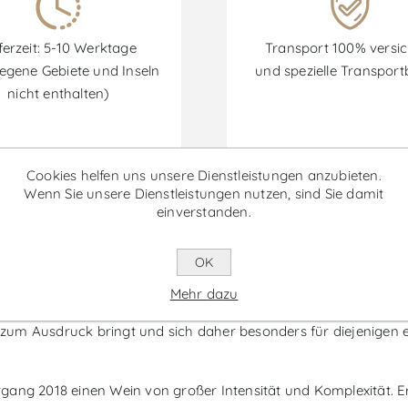
ferzeit: 5-10 Werktage
Transport 100% versic
egene Gebiete und Inseln
und spezielle Transpor
nicht enthalten)
Cookies helfen uns unsere Dienstleistungen anzubieten.
Rabatte sind vom 30/06/2026 bis zum 30/09/2026 verfügbar.
Wenn Sie unsere Dienstleistungen nutzen, sind Sie damit
einverstanden.
maraens Vintage 2018 - Portwein
OK
Mehr dazu
er Region Porto und Douro wird von Porto Fonseca hergestellt. 
r zum Ausdruck bringt und sich daher besonders für diejenigen 
ng 2018 einen Wein von großer Intensität und Komplexität. Er pr