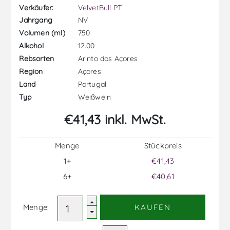
Verkäufer:
VelvetBull PT
NV
Jahrgang
750
Volumen (ml)
12.00
Alkohol
Arinto dos Açores
Rebsorten
Açores
Region
Portugal
Land
Weißwein
Typ
€41,43 inkl. MwSt.
Menge
Stückpreis
1+
€41,43
6+
€40,61
Menge:
KAUFEN