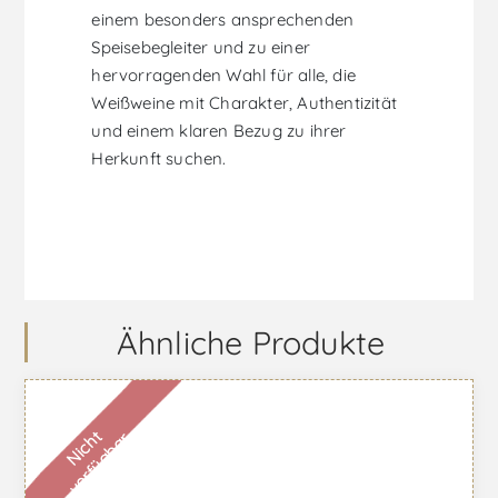
einem besonders ansprechenden
Speisebegleiter und zu einer
hervorragenden Wahl für alle, die
Weißweine mit Charakter, Authentizität
und einem klaren Bezug zu ihrer
Herkunft suchen.
Ähnliche Produkte
N
i
c
h
t
v
e
r
f
ü
g
b
a
r