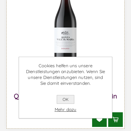
Cookies helfen uns unsere
Dienstleistungen anzubieten. Wenn Sie
unsere Dienstleistungen nutzen, sind
Sie damit einverstanden.
Quinta Vale Dona Maria - Rotwein
OK
Ab €48,84 inkl. MwSt.
Mehr dazu