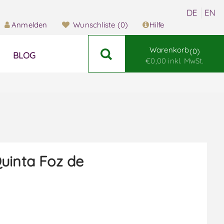
Anmelden
Wunschliste
(0)
Hilfe
Warenkorb
0
BLOG
€0,00 inkl. MwSt.
uinta Foz de