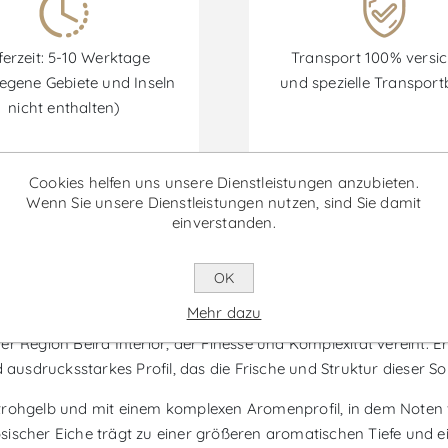
ferzeit: 5-10 Werktage
Transport 100% versic
egene Gebiete und Inseln
und spezielle Transpor
nicht enthalten)
Cookies helfen uns unsere Dienstleistungen anzubieten.
Wenn Sie unsere Dienstleistungen nutzen, sind Sie damit
Rabatte sind vom 30/06/2026 bis zum 30/09/2026 verfügbar.
einverstanden.
OK
de Arouce - Weißwein
Mehr dazu
er Region Beira Interior, der Finesse und Komplexität vereint. 
 ausdrucksstarkes Profil, das die Frische und Struktur dieser Sor
trohgelb und mit einem komplexen Aromenprofil, in dem Noten v
ischer Eiche trägt zu einer größeren aromatischen Tiefe und e