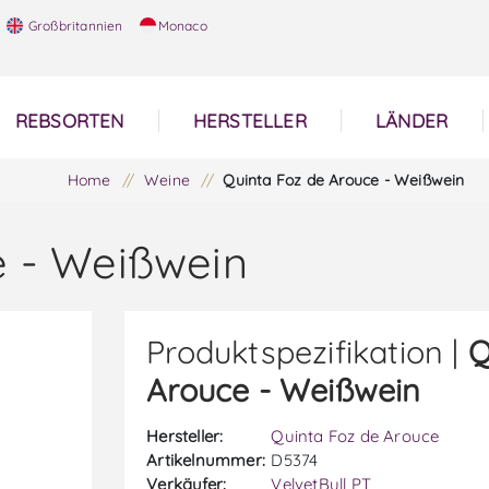
Großbritannien
Monaco
REBSORTEN
HERSTELLER
LÄNDER
Home
/
Weine
/
Quinta Foz de Arouce - Weißwein
e - Weißwein
Produktspezifikation |
Q
Arouce - Weißwein
Hersteller:
Quinta Foz de Arouce
Artikelnummer:
D5374
Verkäufer:
VelvetBull PT