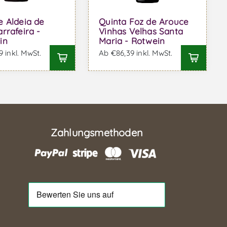
 Aldeia de
Quinta Foz de Arouce
rrafeira -
Vinhas Velhas Santa
in
Maria - Rotwein
 inkl. MwSt.
Ab €86,39 inkl. MwSt.
Zahlungsmethoden