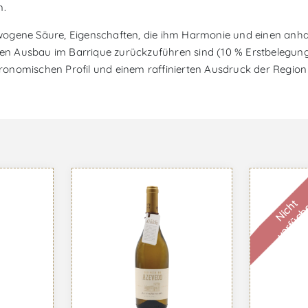
n.
ogene Säure, Eigenschaften, die ihm Harmonie und einen anhal
isen Ausbau im Barrique zurückzuführen sind (10 % Erstbelegung
nomischen Profil und einem raffinierten Ausdruck der Region B
N
i
c
h
t
v
e
r
f
ü
g
b
a