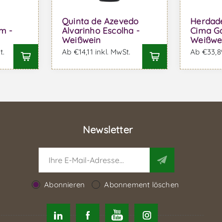
Quinta de Azevedo
Herdade
m -
Alvarinho Escolha -
Cima Ga
Weißwein
Weißwe
t.
Ab €14,11 inkl. MwSt.
Ab €33,89
Newsletter
Abonnieren
Abonnement löschen