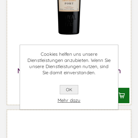
Cookies helfen uns unsere
Dienstleistungen anzubieten. Wenn Sie
unsere Dienstleistungen nutzen, sind
Noval Tawny Reserve - Portwein
Sie damit einverstanden.
Ab €20,46 inkl. MwSt.
OK
Mehr dazu