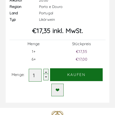
20.00
Alkohol
Porto e Douro
Region
Portugal
Land
Likörwein
Typ
€17,35 inkl. MwSt.
Menge
Stückpreis
1+
€17,35
6+
€17,00
Menge:
KAUFEN