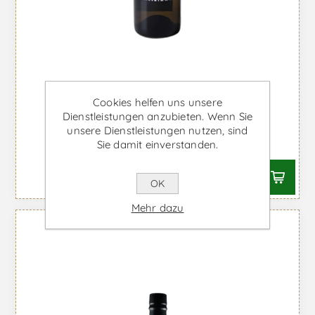
Real Companhia Velha Rosé -
Cookies helfen uns unsere
Dienstleistungen anzubieten. Wenn Sie
Portwein
unsere Dienstleistungen nutzen, sind
Ab €15,59 inkl. MwSt.
Sie damit einverstanden.
OK
Mehr dazu