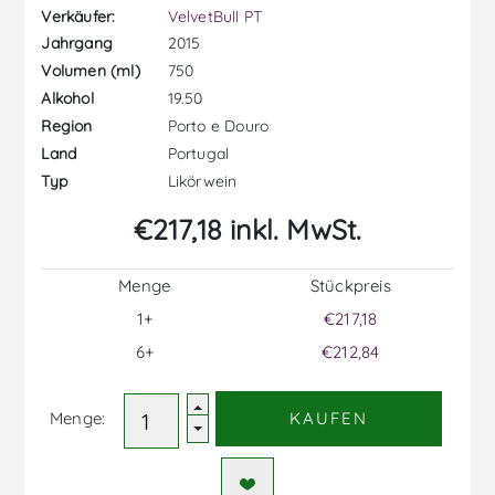
Verkäufer:
VelvetBull PT
2015
Jahrgang
750
Volumen (ml)
19.50
Alkohol
Porto e Douro
Region
Portugal
Land
Likörwein
Typ
€217,18 inkl. MwSt.
Menge
Stückpreis
1+
€217,18
6+
€212,84
Menge:
KAUFEN