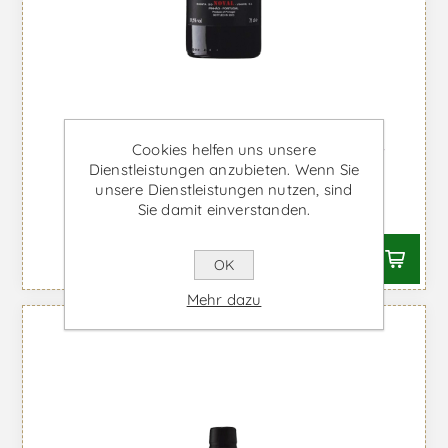
Quinta do Noval Vintage 2021 -
Cookies helfen uns unsere
Dienstleistungen anzubieten. Wenn Sie
Portwein
unsere Dienstleistungen nutzen, sind
Sie damit einverstanden.
Ab €203,40 inkl. MwSt.
OK
Mehr dazu