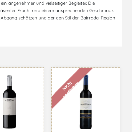
in angenehmer und vielseitiger Begleiter. Die
t präsenter Frucht und einem ansprechenden Geschmack.
en Abgang schätzen und der den Stil der Bairrada-Region
N
i
c
h
t
v
e
r
f
ü
g
b
a
r