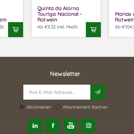
Quinta da Alorna
Touriga Nacional -
Marias 
ein
Rotwein
Rotwei
St.
Ab €9,32 inkl. MwSt.
Ab €104,5
Newsletter
Abonnieren
Abonnement löschen