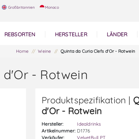
Großbritannien
Monaco
REBSORTEN
HERSTELLER
LÄNDER
Home
/
Weine
/
Quinta da Curia Clefs d'Or - Rotwein
 d'Or - Rotwein
Produktspezifikation |
Q
d'Or - Rotwein
Hersteller:
Idealdrinks
Artikelnummer:
D1776
Verkäufer:
VelvetBull PT