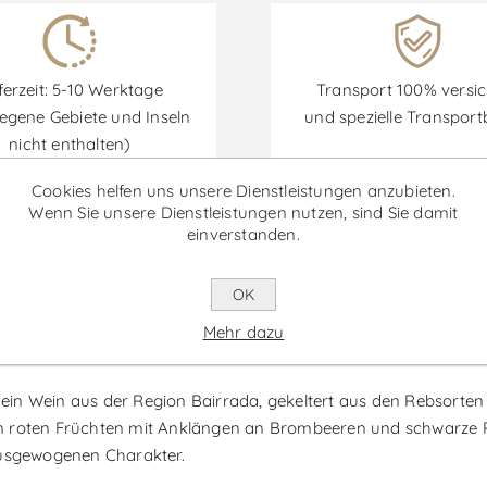
ferzeit: 5-10 Werktage
Transport 100% versic
egene Gebiete und Inseln
und spezielle Transpor
nicht enthalten)
Cookies helfen uns unsere Dienstleistungen anzubieten.
Wenn Sie unsere Dienstleistungen nutzen, sind Sie damit
einverstanden.
Rabatte sind vom 30/06/2026 bis zum 30/09/2026 verfügbar.
OK
Mehr dazu
ria Clefs d'Or - Rotwein
 ein Wein aus der Region Bairrada, gekeltert aus den Rebsorten 
n roten Früchten mit Anklängen an Brombeeren und schwarze P
usgewogenen Charakter.