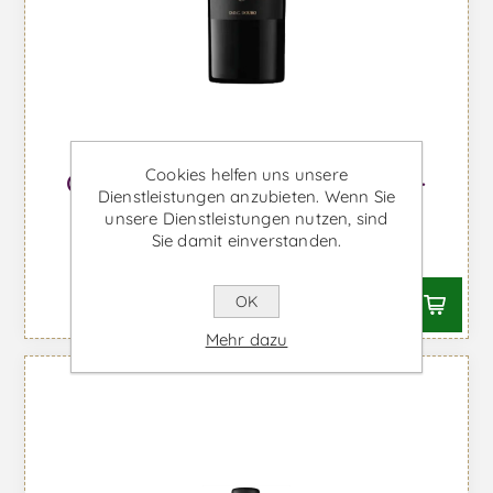
Cookies helfen uns unsere
Quinta dos Aciprestes Reserve -
Dienstleistungen anzubieten. Wenn Sie
Rotwein
unsere Dienstleistungen nutzen, sind
Sie damit einverstanden.
Ab €23,13 inkl. MwSt.
OK
Mehr dazu