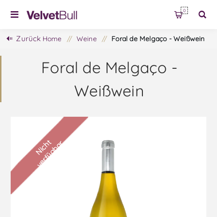
0
Zurück
Home
/
Weine
/
Foral de Melgaço - Weißwein
Foral de Melgaço -
Weißwein
N
i
c
h
t
v
e
r
f
ü
g
b
a
r