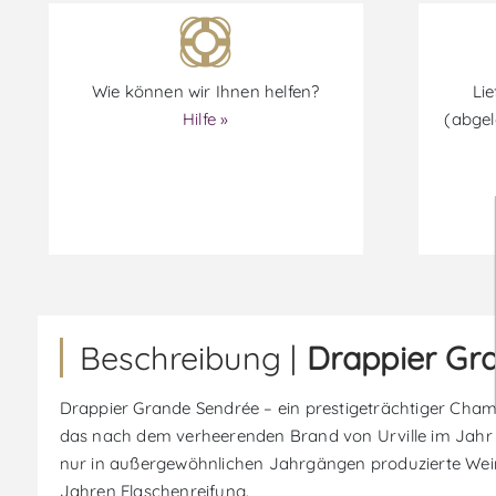
Wie können wir Ihnen helfen?
Lie
Hilfe »
(abgel
Beschreibung |
Drappier Gr
Drappier Grande Sendrée – ein prestigeträchtiger Cha
das nach dem verheerenden Brand von Urville im Jahr 1
nur in außergewöhnlichen Jahrgängen produzierte Wein 
Jahren Flaschenreifung.