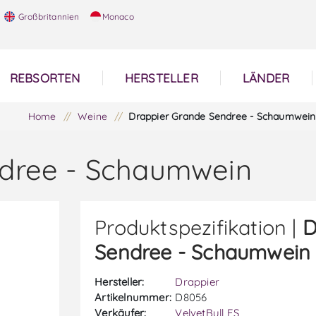
Großbritannien
Monaco
REBSORTEN
HERSTELLER
LÄNDER
Home
/
Weine
/
Drappier Grande Sendree - Schaumwein
ndree - Schaumwein
Produktspezifikation |
D
Sendree - Schaumwein
Hersteller:
Drappier
Artikelnummer:
D8056
Verkäufer:
VelvetBull ES