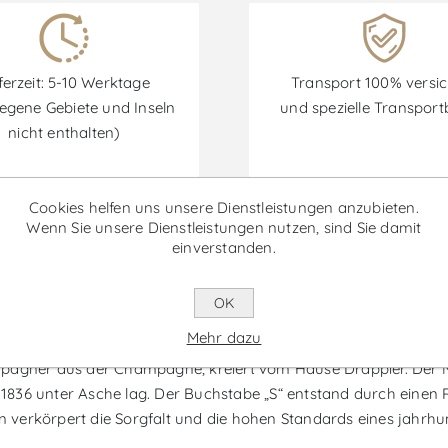
ferzeit: 5-10 Werktage
Transport 100% versic
egene Gebiete und Inseln
und spezielle Transpor
nicht enthalten)
Cookies helfen uns unsere Dienstleistungen anzubieten.
Wenn Sie unsere Dienstleistungen nutzen, sind Sie damit
Rabatte sind vom 30/06/2026 bis zum 30/09/2026 verfügbar.
einverstanden.
OK
ande Sendree - Schaumwein
Mehr dazu
mpagner aus der Champagne, kreiert vom Hause Drappier. Der Na
836 unter Asche lag. Der Buchstabe „S“ entstand durch einen 
verkörpert die Sorgfalt und die hohen Standards eines jahrhun