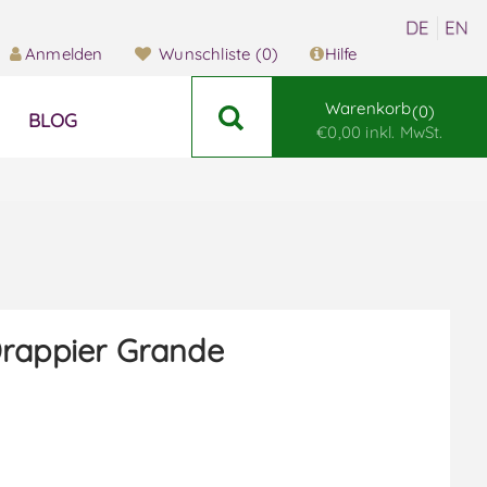
Anmelden
Wunschliste
(0)
Hilfe
Warenkorb
0
BLOG
€0,00 inkl. MwSt.
rappier Grande