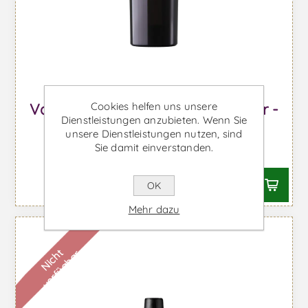
Cookies helfen uns unsere
Vale Dona Maria Vinhas do Sabor -
Dienstleistungen anzubieten. Wenn Sie
Rotwein
unsere Dienstleistungen nutzen, sind
Sie damit einverstanden.
Ab €20,24 inkl. MwSt.
OK
Mehr dazu
N
i
c
h
t
v
e
r
f
ü
g
b
a
r