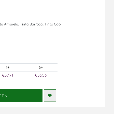
nta Amarela, Tinta Barroca, Tinto Cão
1+
6+
€57,71
€56,56
FEN