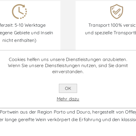
ferzeit: 5-10 Werktage
Transport 100% versic
egene Gebiete und Inseln
und spezielle Transpor
nicht enthalten)
Cookies helfen uns unsere Dienstleistungen anzubieten.
Wenn Sie unsere Dienstleistungen nutzen, sind Sie damit
einverstanden.
Rabatte sind vom 30/06/2026 bis zum 30/09/2026 verfügbar.
OK
hre - Portwein
Mehr dazu
r Portwein aus der Region Porto und Douro, hergestellt von Offle
er lange gereifte Wein verkörpert die Erfahrung und den klassis