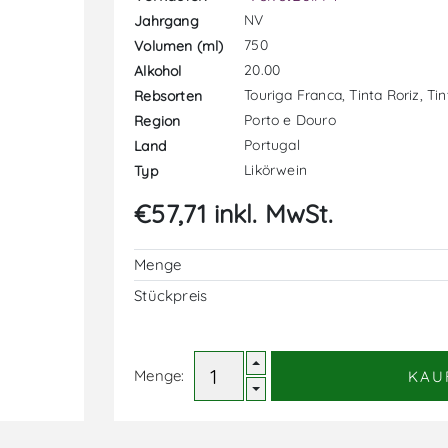
NV
Jahrgang
750
Volumen (ml)
20.00
Alkohol
Touriga Franca, Tinta Roriz, Ti
Rebsorten
Porto e Douro
Region
Portugal
Land
Likörwein
Typ
€57,71 inkl. MwSt.
Menge
Stückpreis
Menge:
KAU