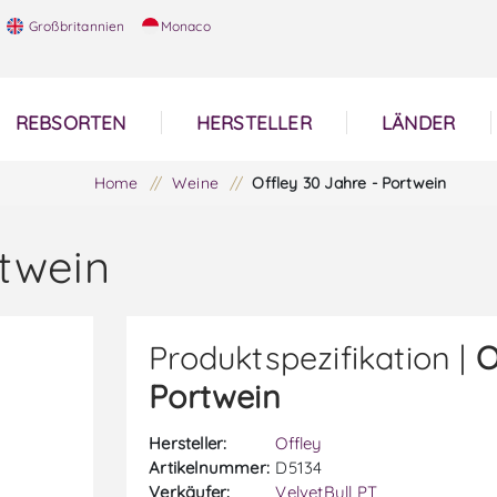
Großbritannien
Monaco
REBSORTEN
HERSTELLER
LÄNDER
Home
/
Weine
/
Offley 30 Jahre - Portwein
rtwein
Produktspezifikation |
O
Portwein
Hersteller:
Offley
Artikelnummer:
D5134
Verkäufer:
VelvetBull PT