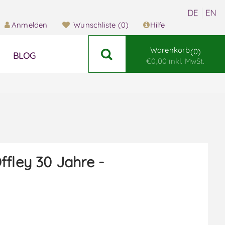
Anmelden
Wunschliste
(0)
Hilfe
Warenkorb
0
BLOG
€0,00 inkl. MwSt.
ffley 30 Jahre -