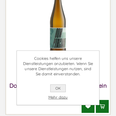
Cookies helfen uns unsere
Dienstleistungen anzubieten. Wenn Sie
unsere Dienstleistungen nutzen, sind
Sie damit einverstanden.
Dom Ponciano Alvarinho - Weißwein
OK
Ab €15,05 inkl. MwSt.
Mehr dazu