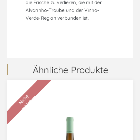
die Frische zu verlieren, die mit der
Alvarinho-Traube und der Vinho-
Verde-Region verbunden ist.
Ähnliche Produkte
N
i
c
h
t
v
e
r
f
ü
g
b
a
r