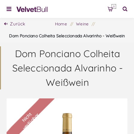
0
Zurück
Home
/
Weine
/
Dom Ponciano Colheita Seleccionada Alvarinho - Weißwein
Dom Ponciano Colheita
Seleccionada Alvarinho -
Weißwein
N
i
c
h
t
v
e
r
f
ü
g
b
a
r