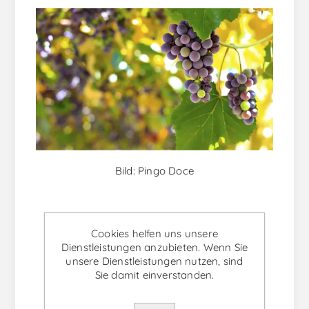
Bild: Pingo Doce
PINOT NOIR
Cookies helfen uns unsere
Pinot Noir gehört zur Familie der Pinot Gris,
Dienstleistungen anzubieten. Wenn Sie
Pinot Blanc und Pinot Meunier. Diese Sorte ist
unsere Dienstleistungen nutzen, sind
Sie damit einverstanden.
mit der Weinregion Burgund in Frankreich
verbunden. Aufgrund der unterschiedlichen